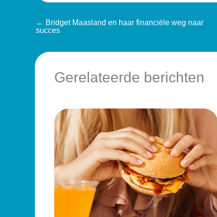
←
Bridget Maasland en haar financiële weg naar
succes
Gerelateerde berichten