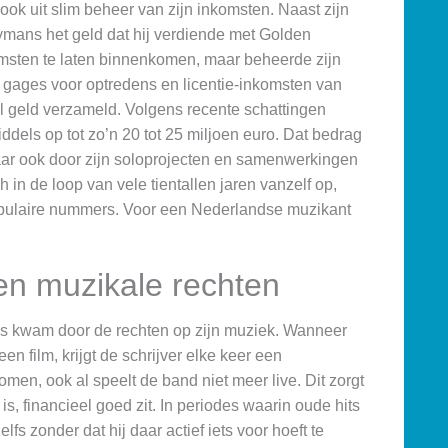
 ook uit slim beheer van zijn inkomsten. Naast zijn
ymans het geld dat hij verdiende met Golden
komsten te laten binnenkomen, maar beheerde zijn
s, gages voor optredens en licentie-inkomsten van
el geld verzameld. Volgens recente schattingen
dels op tot zo’n 20 tot 25 miljoen euro. Dat bedrag
maar ook door zijn soloprojecten en samenwerkingen
in de loop van vele tientallen jaren vanzelf op,
d populaire nummers. Voor een Nederlandse muzikant
 en muzikale rechten
s kwam door de rechten op zijn muziek. Wanneer
en film, krijgt de schrijver elke keer een
romen, ook al speelt de band niet meer live. Dit zorgt
s, financieel goed zit. In periodes waarin oude hits
s zonder dat hij daar actief iets voor hoeft te