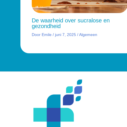
De waarheid over sucralose en
gezondheid
Door
Emile
/
juni 7, 2025
/
Algemeen