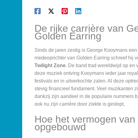
De rijke carrière van 
Golden Earring
Sinds de jaren zestig is George Kooymans een
medeoprichter van Golden Earring schreef hij ve
Twilight Zone
. De band trad wereldwijd op en 
deze muziek ontving Kooymans ieder jaar royalt
festivals en in uitverkochte zalen. Al deze o
stevig financieel fundament. Veel muzikanten z
dankzij zijn aandeel in de populaire nummers b
ook nu zijn carrière door ziekte is gestopt.
Hoe het vermogen van
opgebouwd