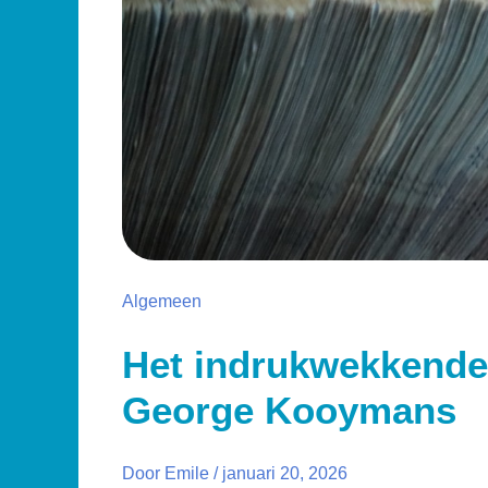
Algemeen
Het indrukwekkend
George Kooymans
Door
Emile
/
januari 20, 2026