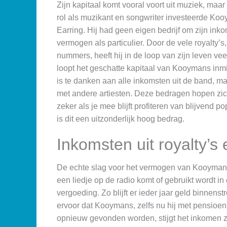
Zijn kapitaal komt vooral voort uit muziek, maar
rol als muzikant en songwriter investeerde Koo
Earring. Hij had geen eigen bedrijf om zijn in
vermogen als particulier. Door de vele royalty’
nummers, heeft hij in de loop van zijn leven ve
loopt het geschatte kapitaal van Kooymans inmid
is te danken aan alle inkomsten uit de band, 
met andere artiesten. Deze bedragen hopen zich 
zeker als je mee blijft profiteren van blijven
is dit een uitzonderlijk hoog bedrag.
Inkomsten uit royalty’s
De echte slag voor het vermogen van Kooyman
een liedje op de radio komt of gebruikt wordt in e
vergoeding. Zo blijft er ieder jaar geld binnenst
ervoor dat Kooymans, zelfs nu hij met pensioen i
opnieuw gevonden worden, stijgt het inkomen zelf