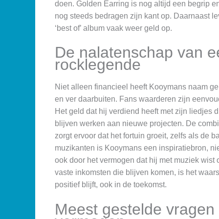
doen. Golden Earring is nog altijd een begrip 
nog steeds bedragen zijn kant op. Daarnaast lev
‘best of’ album vaak weer geld op.
De nalatenschap van e
rocklegende
Niet alleen financieel heeft Kooymans naam gema
en ver daarbuiten. Fans waarderen zijn eenvou
Het geld dat hij verdiend heeft met zijn liedjes 
blijven werken aan nieuwe projecten. De comb
zorgt ervoor dat het fortuin groeit, zelfs als de 
muzikanten is Kooymans een inspiratiebron, nie
ook door het vermogen dat hij met muziek wist o
vaste inkomsten die blijven komen, is het waarsc
positief blijft, ook in de toekomst.
Meest gestelde vrage