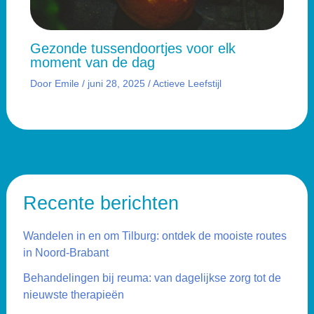
Gezonde tussendoortjes voor elk
moment van de dag
Door
Emile
/
juni 28, 2025
/
Actieve Leefstijl
Recente berichten
Wandelen in en om Tilburg: ontdek de mooiste routes
in Noord-Brabant
Behandelingen bij reuma: van dagelijkse zorg tot de
nieuwste therapieën