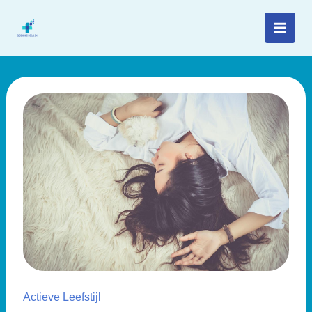
Spring
naar
de
inhoud
Actieve Leefstijl