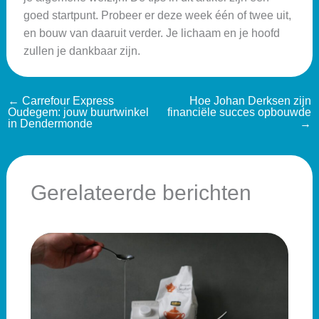
goed startpunt. Probeer er deze week één of twee uit,
en bouw van daaruit verder. Je lichaam en je hoofd
zullen je dankbaar zijn.
←
Carrefour Express
Hoe Johan Derksen zijn
Oudegem: jouw buurtwinkel
financiële succes opbouwde
in Dendermonde
→
Gerelateerde berichten