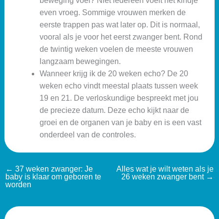
beweging voel? Niet iedereen voelt het kindje
even vroeg. Sommige vrouwen merken de
eerste trappen pas wat later op. Dit is normaal,
vooral als je voor het eerst zwanger bent. Rond
de twintig weken voelen de meeste vrouwen
langzaam bewegingen.
Wanneer krijg ik de 20 weken echo? De 20
weken echo vindt meestal plaats tussen week
19 en 21. De verloskundige bespreekt met jou
de precieze datum. Deze echo kijkt naar de
groei en de organen van je baby en is een vast
onderdeel van de controles.
←
37 weken zwanger: Je
Alles wat je wilt weten als je
baby is klaar om geboren te
26 weken zwanger bent
→
worden