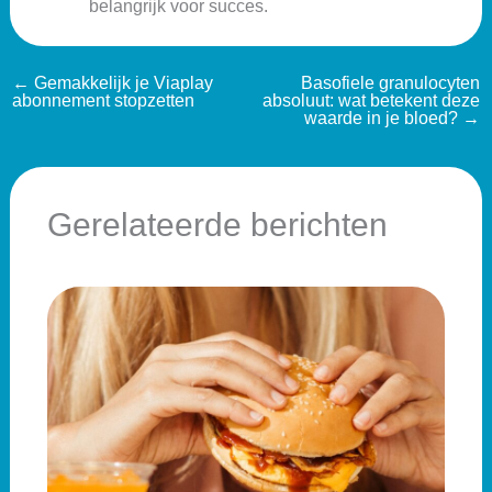
belangrijk voor succes.
←
Gemakkelijk je Viaplay
Basofiele granulocyten
abonnement stopzetten
absoluut: wat betekent deze
waarde in je bloed?
→
Gerelateerde berichten