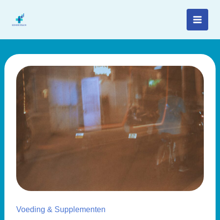
Spring
naar
de
inhoud
Voeding & Supplementen