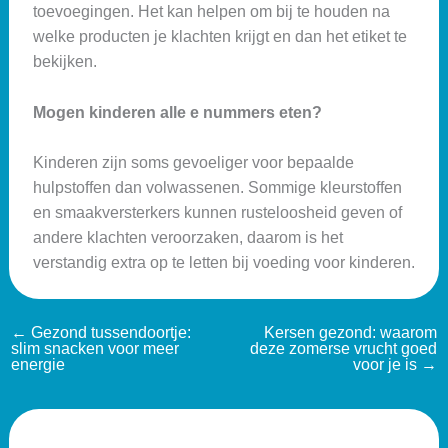
toevoegingen. Het kan helpen om bij te houden na
welke producten je klachten krijgt en dan het etiket te
bekijken.
Mogen kinderen alle e nummers eten?
Kinderen zijn soms gevoeliger voor bepaalde
hulpstoffen dan volwassenen. Sommige kleurstoffen
en smaakversterkers kunnen rusteloosheid geven of
andere klachten veroorzaken, daarom is het
verstandig extra op te letten bij voeding voor kinderen.
←
Gezond tussendoortje:
Kersen gezond: waarom
slim snacken voor meer
deze zomerse vrucht goed
energie
voor je is
→