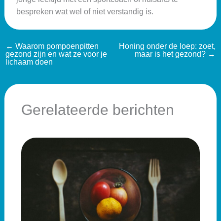
bespreken wat wel of niet verstandig is.
←
Waarom pompoenpitten
Honing onder de loep: zoet,
gezond zijn en wat ze voor je
maar is het gezond?
→
lichaam doen
Gerelateerde berichten