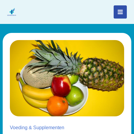
Spring
naar
de
inhoud
Voeding & Supplementen