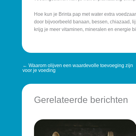
Hoe kun je Brinta pap met water extra voedza
door bijvoorbeeld banaan, bessen, chiazaad, li
krijg je meer vitaminen, mineralen en energie bin
←
Waarom olijven een waardevolle toevoeging zijn
voor je voeding
Gerelateerde berichten