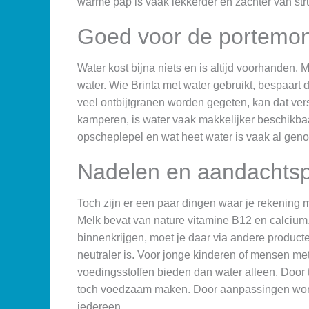
warme pap is vaak lekkerder en zachter van str
Goed voor de portemo
Water kost bijna niets en is altijd voorhanden. 
water. Wie Brinta met water gebruikt, bespaart d
veel ontbijtgranen worden gegeten, kan dat vers
kamperen, is water vaak makkelijker beschikba
opscheplepel en wat heet water is vaak al geno
Nadelen en aandachts
Toch zijn er een paar dingen waar je rekening
Melk bevat van nature vitamine B12 en calcium.
binnenkrijgen, moet je daar via andere product
neutraler is. Voor jonge kinderen of mensen me
voedingsstoffen bieden dan water alleen. Door te
toch voedzaam maken. Door aanpassingen wordt
iedereen.