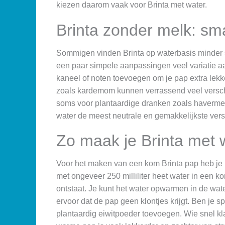
kiezen daarom vaak voor Brinta met water.
Brinta zonder melk: sma
Sommigen vinden Brinta op waterbasis minder 
een paar simpele aanpassingen veel variatie aa
kaneel of noten toevoegen om je pap extra lekk
zoals kardemom kunnen verrassend veel verschi
soms voor plantaardige dranken zoals havermelk 
water de meest neutrale en gemakkelijkste versi
Zo maak je Brinta met 
Voor het maken van een kom Brinta pap heb je ni
met ongeveer 250 milliliter heet water in een k
ontstaat. Je kunt het water opwarmen in de wat
ervoor dat de pap geen klontjes krijgt. Ben je sp
plantaardig eiwitpoeder toevoegen. Wie snel kla