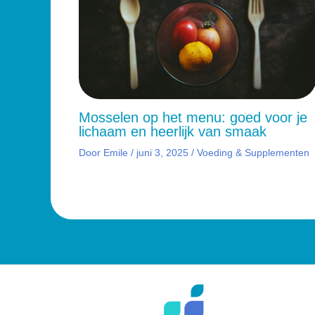
Mosselen op het menu: goed voor je
lichaam en heerlijk van smaak
Door
Emile
/
juni 3, 2025
/
Voeding & Supplementen