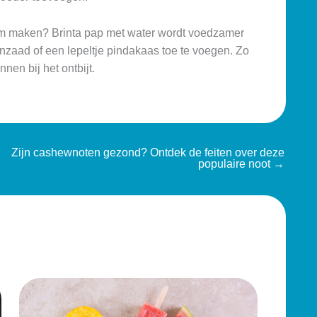
am maken? Brinta pap met water wordt voedzamer
jnzaad of een lepeltje pindakaas toe te voegen. Zo
nen bij het ontbijt.
Zijn cashewnoten gezond? Ontdek de feiten over deze
populaire noot
→