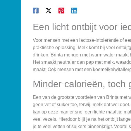
Een licht ontbijt voor i
Voor mensen met een lactose-intolerantie of een 
praktische oplossing. Melk komt bij veel ontbijt
drinken. Brinta mengen met warm water maakt h
Het smaakt neutraler dan pap met melk, waardoor
maakt. Ook mensen met een koemelkeiwitallerg
Minder calorieën, toch
Een van de grootste voordelen van Brinta met wa
geen vet of suiker toe, terwijl melk dat wel doet.
kan op deze manier snel een lichte maaltijd mak
veel vezels. Hierdoor blijf je na het ontbijt lang
je te veel vetten of suikers binnenkrijgt. Vooral