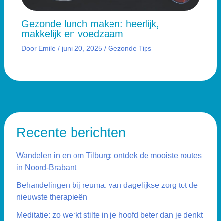
Gezonde lunch maken: heerlijk,
makkelijk en voedzaam
Door
Emile
/
juni 20, 2025
/
Gezonde Tips
Recente berichten
Wandelen in en om Tilburg: ontdek de mooiste routes
in Noord-Brabant
Behandelingen bij reuma: van dagelijkse zorg tot de
nieuwste therapieën
Meditatie: zo werkt stilte in je hoofd beter dan je denkt