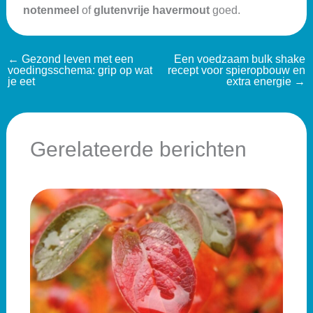
notenmeel
of
glutenvrije havermout
goed.
←
Gezond leven met een
Een voedzaam bulk shake
voedingsschema: grip op wat
recept voor spieropbouw en
je eet
extra energie
→
Gerelateerde berichten