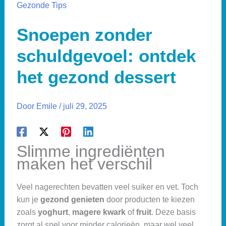
Gezonde Tips
Snoepen zonder
schuldgevoel: ontdek
het gezond dessert
Door
Emile
/
juli 29, 2025
Slimme ingrediënten
maken het verschil
Veel nagerechten bevatten veel suiker en vet. Toch
kun je
gezond genieten
door producten te kiezen
zoals
yoghurt
,
magere kwark
of
fruit
. Deze basis
zorgt al snel voor minder calorieën, maar wel veel