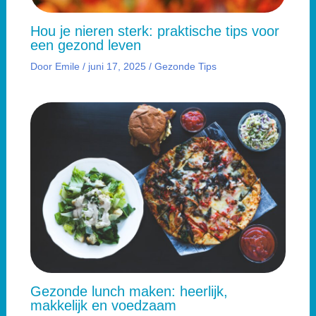
Hou je nieren sterk: praktische tips voor
een gezond leven
Door
Emile
/
juni 17, 2025
/
Gezonde Tips
Gezonde lunch maken: heerlijk,
makkelijk en voedzaam